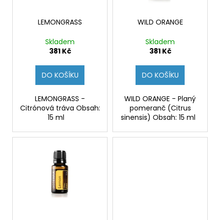
d
r
a
u
o
j
LEMONGRASS
WILD ORANGE
k
d
í
Skladem
Skladem
t
u
t
381 Kč
381 Kč
ů
k
?
t
DO KOŠÍKU
DO KOŠÍKU
ů
LEMONGRASS -
WILD ORANGE - Planý
Citrónová tráva Obsah:
pomeranč (Citrus
HLEDAT
15 ml
sinensis) Obsah: 15 ml
D
o
p
o
r
u