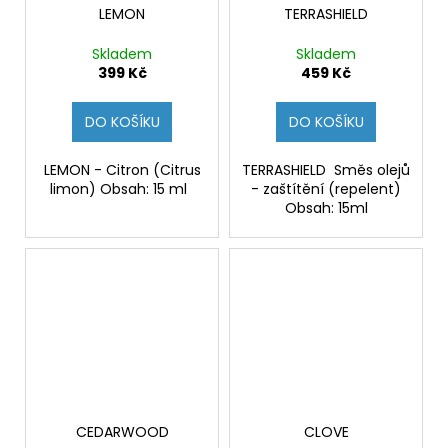
č
LEMON
TERRASHIELD
u
j
Skladem
Skladem
e
399 Kč
459 Kč
m
e
DO KOŠÍKU
DO KOŠÍKU
SUPERCORT
LEMON - Citron (Citrus
TERRASHIELD Směs olejů
limon) Obsah: 15 ml
- zaštítění (repelent)
435
Obsah: 15ml
Kč
CEDARWOOD
CLOVE