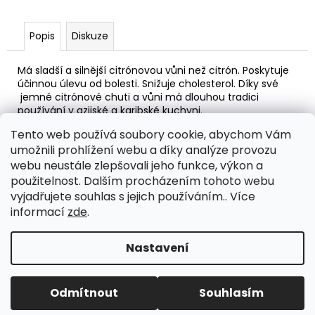
č
u
j
Popis
Diskuze
e
m
Má sladší a silnější citrónovou vůni než citrón. Poskytuje
e
účinnou úlevu od bolesti. Snižuje cholesterol. Díky své
jemné citrónové chuti a vůni má dlouhou tradici
používání v azijské a karibské kuchyni.
SADA
PREPARÁTŮ
Tento web používá soubory cookie, abychom Vám
-
• Použijte na dochucení hlavních a masových jídel.
umožnili prohlížení webu a díky analýze provozu
2.
webu neustále zlepšovali jeho funkce, výkon a
KROK
• Smíchejte s čajovníkem a naneste na nehty na
DETOXIKACE
použitelnost. Dalším procházením tohoto webu
nohách, budou vypadat zdravěji.
PRO
vyjadřujete souhlas s jejich používáním.. Více
KAŽDÉHO
• Na na zažívací a žaludeční problémy, na podporu
informací
zde
.
2
trávení smíchejte s mátou peprnou do kapsle.
610
Kč
Nastavení
Z
Vytvořil Shoptet
á
Copyright 2026
detoxikace-mv.cz
. Všechna práva
p
Odmítnout
Souhlasím
vyhrazena.
Upravit nastavení cookies
a