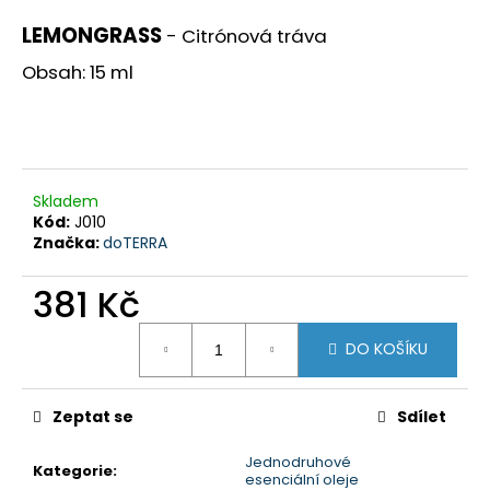
a
LEMONGRASS
- Citrónová tráva
j
Obsah: 15 ml
í
t
?
Skladem
Kód:
J010
Značka:
doTERRA
HLEDAT
381 Kč
Měrná
D
DO KOŠÍKU
cena:
o
p
Zeptat se
Sdílet
o
r
Jednodruhové
u
Kategorie
:
esenciální oleje