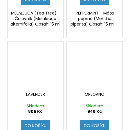
MELALEUCA (Tea Tree) -
PEPPERMINT - Máta
Čajovník (Melaleuca
peprná (Mentha
alternifolia) Obsah: 15 ml
piperita) Obsah: 15 ml
LAVENDER
OREGANO
Skladem
Skladem
805 Kč
945 Kč
DO KOŠÍKU
DO KOŠÍKU