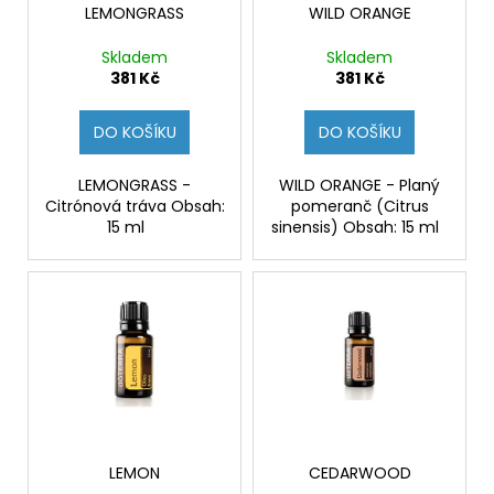
č
ů
o
LEMONGRASS
WILD ORANGE
u
d
j
Skladem
Skladem
u
e
381 Kč
381 Kč
m
k
e
t
DO KOŠÍKU
DO KOŠÍKU
ů
LEMONGRASS -
WILD ORANGE - Planý
SADA
Citrónová tráva Obsah:
pomeranč (Citrus
PREPARÁTŮ
-
15 ml
sinensis) Obsah: 15 ml
2.
KROK
DETOXIKACE
PRO
KAŽDÉHO
2
610
Kč
LEMON
CEDARWOOD