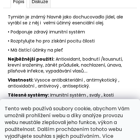
č
Popis
Diskuze
u
j
Tymián je známý hlavně jako dochucovadlo jídel, ale
e
vyrábí se z něj i velmi účinný esenciální olej.
m
• Podporuje zdravý imunitní systém
e
• Rozptylujte ho pro získání pocitu čilosti
• Má čistící účinky na pleť
OS
Nejběžnější použití:
Antioxidant, bodnutí /kousnutí,
435
krevní sraženiny, zánět průdušek, nachlazení, únava,
Kč
plísňové infekce, vypadávání vlasů....
Vlastnosti:
Vysoce antibakteriální , antimykotický ,
antioxidační , antivirový , antiseptický.
Tělesné systémy:
Imunitní systém , svaly , kosti
Bezpečnostní upozornění:
Tento web používá soubory cookie, abychom Vám
Tento druh tymiánového oleje může dráždit
umožnili prohlížení webu a díky analýze provozu
sliznice a kožní tkáně (kůži) - nutné ředit nosným
webu neustále zlepšovali jeho funkce, výkon a
olejem.
použitelnost. Dalším procházením tohoto webu
Tomuto druhu tymiánu je třeba se vyhnout v
vyjadřujete souhlas s jejich používáním.. Více
těhotenství.