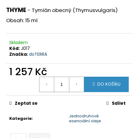
a
THYME
- Tymián obecný (Thymusvulgaris)
j
Obsah: 15 ml
í
t
?
Skladem
Kód:
J017
Značka:
doTERRA
1 257 Kč
HLEDAT
Měrná
DO KOŠÍKU
cena:
D
Zeptat se
Sdílet
o
p
Jednodruhové
o
Kategorie
:
esenciální oleje
r
u