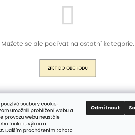
SADA PREPARÁTŮ - 2. KROK
SADA PREPARÁTŮ
DETOXIKACE PRO KAŽDÉHO
PRO KAŽDÉHO
2 610 Kč
2 610 Kč
Můžete se ale podívat na ostatní kategorie.
ZPĚT DO OBCHODU
áva vyhrazena.
Upravit nastavení cookies
používá soubory cookie,
Odmítnout
S
m umožnili prohlížení webu a
ze provozu webu neustále
jeho funkce, výkon a
st. Dalším procházením tohoto