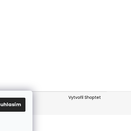
 - 1. KROK DETOXIKACE
Vytvořil Shoptet
ouhlasím