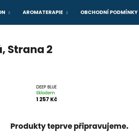
ON
AROMATERAPIE
OBCHODNÍ PODMÍNKY
Co potřebujete najít?
ů
, Strana 2
HLEDAT
Doporučujeme
DEEP BLUE
Skladem
1 257 Kč
Produkty teprve připravujeme.