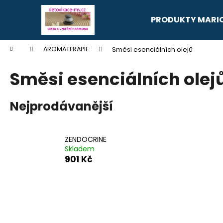
K
Přejít
na
o
PRODUKTY MARI
obsah
Zpět
Zpět
š
do
do
í
Domů
AROMATERAPIE
Směsi esenciálních olejů
k
obchodu
obchodu
Směsi esenciálních olej
Nejprodávanější
ZENDOCRINE
Skladem
901 Kč