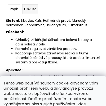
č
u
Popis
Diskuze
j
e
Složení:
Libavka, Kafr, Heřmánek pravý, Marocký
m
heřmánek, Peppermint, Helichrysum, Osmanthus.
e
Působení:
Chladivý, zklidňující účinek pro bolavé klouby a
RADEX
další bolesti v těle.
435
Pomáhá regulovat zánětlivé procesy.
Kč
Podporuje zdravou zánětlivou reakci a tlumí
chronické zánětlivé procesy, které oslabují imunitní
systém a poškozují tkáně.
Aplikace:
Aplikujte na páteř ve formě obkladu a na reflexní body
chodidel. Při ostatních bolestech v těle aplikujte přímo
Tento web používá soubory cookie, abychom Vám
na postižené místo.
umožnili prohlížení webu a díky analýze provozu
Upozornění:
webu neustále zlepšovali jeho funkce, výkon a
použitelnost. Dalším procházením tohoto webu
Opakované použití může mít za následek přecitlivělost
vyjadřujete souhlas s jejich používáním.. Více
pokožky.