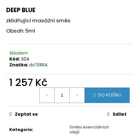
a
DEEP BLUE
j
zklidňující masážní směs
í
Obsah: 5ml
t
?
Skladem
Kód:
S04
Značka:
doTERRA
HLEDAT
1 257 Kč
Měrná
DO KOŠÍKU
cena:
D
o
p
Zeptat se
Sdílet
o
r
Směsi esenciálních
Kategorie
:
u
olejů