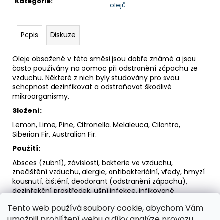
č
Kategorie
:
olejů
u
j
e
Popis
Diskuze
m
e
Oleje obsažené v této směsi jsou dobře známé a jsou
často používány na pomoc při odstranění zápachu ze
vzduchu. Některé z nich byly studovány pro svou
SADA
schopnost dezinfikovat a odstraňovat škodlivé
PREPARÁTŮ
mikroorganismy.
-
1.
Složení:
KROK
Lemon, Lime, Pine, Citronella, Melaleuca, Cilantro,
DETOXIKACE
PRO
Siberian Fir, Australian Fir.
KAŽDÉHO
Použití:
2
Absces (zubní), závislosti, bakterie ve vzduchu,
610
znečištění vzduchu, alergie, antibakteriální, vředy, hmyzí
Kč
kousnutí, čištění, deodorant (odstranění zápachu),
dezinfekční prostředek, ušní infekce, infikované
popáleniny, prádlo, myši (repelent), plíseň, kožní vředy,
Tento web používá soubory cookie, abychom Vám
hmyzí bodnutí, infekce močových cest.
umožnili prohlížení webu a díky analýze provozu