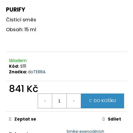
a
PURIFY
j
Čisticí směs
í
Obsah: 15 ml
t
?
Skladem
Kód:
S111
HLEDAT
Značka:
doTERRA
841 Kč
D
Měrná
o
DO KOŠÍKU
cena:
p
o
Zeptat se
Sdílet
r
u
Směsi esenciálních