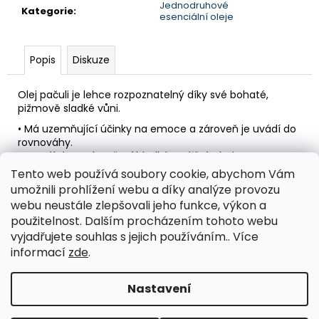
č
Jednodruhové
Kategorie
:
u
esenciální oleje
j
e
Popis
Diskuze
m
e
Olej pačuli je lehce rozpoznatelný díky své bohaté,
pižmově sladké vůni.
SADA
• Má uzemňující účinky na emoce a zároveň je uvádí do
PREPARÁTŮ
rovnováhy.
-
• Pomáhá pro dosažení hladké a zářivé pleti.
3.
• Na snížení výskytu nerovností a nedokonalostí pleti
KROK
Tento web používá soubory cookie, abychom Vám
DETOXIKACE
přidejte každý den do hydratačního krému.
umožnili prohlížení webu a díky analýze provozu
PRO
webu neustále zlepšovali jeho funkce, výkon a
KAŽDÉHO
Tělesné systémy:
kůže
použitelnost. Dalším procházením tohoto webu
2
Bezpečnostní upozornění:
Není vhodné pro děti do 6
vyjadřujete souhlas s jejich používáním.. Více
610
let. V případě dětí od 6 let užívat opatrně a olej více
Kč
informací
zde
.
ředit.
Nastavení
Z
Vytvořil Shoptet
á