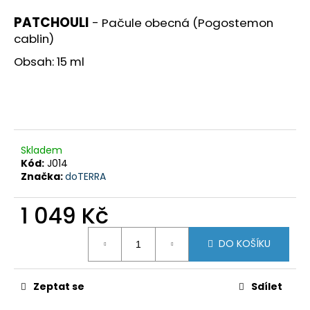
a
PATCHOULI
- Pačule obecná (Pogostemon
j
cablin)
í
Obsah: 15 ml
t
?
Skladem
HLEDAT
Kód:
J014
Značka:
doTERRA
1 049 Kč
D
Měrná
o
DO KOŠÍKU
cena:
p
o
r
Zeptat se
Sdílet
u