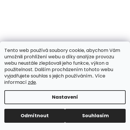
a
j
í
t
?
Tento web používá soubory cookie, abychom Vám
umožnili prohlížení webu a díky analýze provozu
webu neustále zlepšovali jeho funkce, výkon a
HLEDAT
použitelnost. Dalším procházením tohoto webu
vyjadřujete souhlas s jejich používáním.. Více
informací
zde
.
D
Nastavení
o
p
o
Odmítnout
Souhlasím
r
u