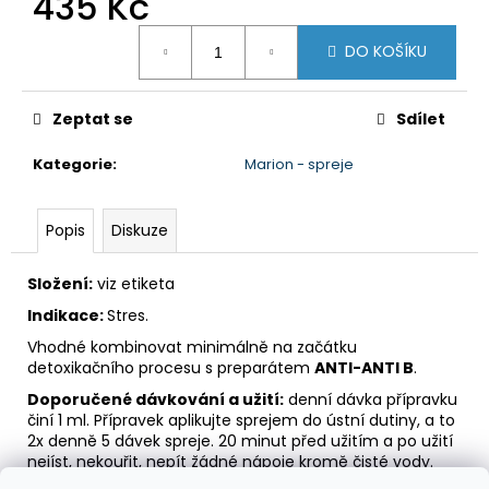
435 Kč
č
u
Měrná
j
DO KOŠÍKU
cena:
e
m
Zeptat se
Sdílet
e
Kategorie
:
Marion - spreje
SADA
PREPARÁTŮ
-
Popis
Diskuze
1.
KROK
DETOXIKACE
Složení:
viz etiketa
PRO
Indikace:
Stres.
KAŽDÉHO
2
Vhodné kombinovat minimálně na začátku
610
detoxikačního procesu s preparátem
ANTI-ANTI B
.
Kč
Doporučené dávkování a užití:
denní dávka přípravku
činí 1 ml. Přípravek aplikujte sprejem do ústní dutiny, a to
2x denně 5 dávek spreje. 20 minut před užitím a po užití
nejíst, nekouřit, nepít žádné nápoje kromě čisté vody.
Pokud užíváte současně několik přípravků, není třeba