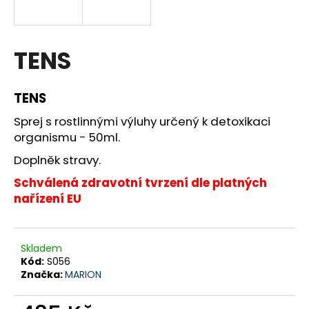
a
j
í
TENS
t
?
TENS
Sprej s rostlinnými výluhy určený k detoxikaci
organismu - 50ml.
Doplněk stravy.
HLEDAT
Schválená zdravotní tvrzení dle platných
nařízení EU
D
o
p
Skladem
Kód:
S056
o
Značka:
MARION
r
u