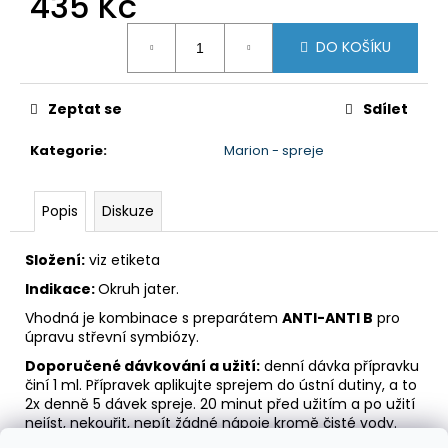
435 Kč
č
u
Měrná
j
DO KOŠÍKU
cena:
e
m
Zeptat se
Sdílet
e
Kategorie
:
Marion - spreje
SADA
PREPARÁTŮ
-
Popis
Diskuze
2.
KROK
DETOXIKACE
Složení:
viz etiketa
PRO
Indikace:
Okruh jater.
KAŽDÉHO
2
Vhodná je kombinace s preparátem
ANTI-ANTI B
pro
610
úpravu střevní symbiózy.
Kč
Doporučené dávkování a užití:
denní dávka přípravku
činí 1 ml. Přípravek aplikujte sprejem do ústní dutiny, a to
2x denně 5 dávek spreje. 20 minut před užitím a po užití
nejíst, nekouřit, nepít žádné nápoje kromě čisté vody.
Pokud užíváte současně několik přípravků, není třeba