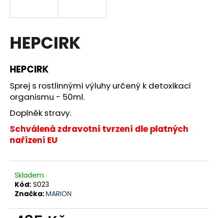
a
j
í
HEPCIRK
t
?
HEPCIRK
Sprej s rostlinnými výluhy určený k detoxikaci
organismu - 50ml.
Doplněk stravy.
HLEDAT
Schválená zdravotní tvrzení dle platných
nařízení EU
D
o
p
Skladem
Kód:
S023
o
Značka:
MARION
r
u