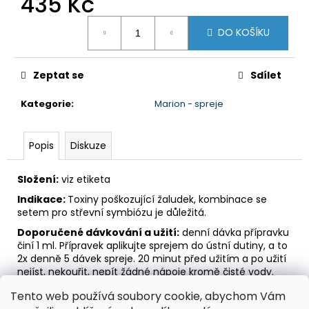
435 Kč
č
u
Měrná
j
DO KOŠÍKU
cena:
e
m
Zeptat se
Sdílet
e
Kategorie
:
Marion - spreje
PROST
435
Popis
Diskuze
Kč
Složení:
viz etiketa
Indikace:
Toxiny poškozující žaludek, kombinace se
setem pro střevní symbiózu je důležitá.
Doporučené dávkování a užití:
denní dávka přípravku
činí 1 ml. Přípravek aplikujte sprejem do ústní dutiny, a to
2x denně 5 dávek spreje. 20 minut před užitím a po užití
nejíst, nekouřit, nepít žádné nápoje kromě čisté vody.
Pokud užíváte současně několik přípravků, není třeba
Tento web používá soubory cookie, abychom Vám
dodržovat mezi jejich užitím žádnou přestávku.