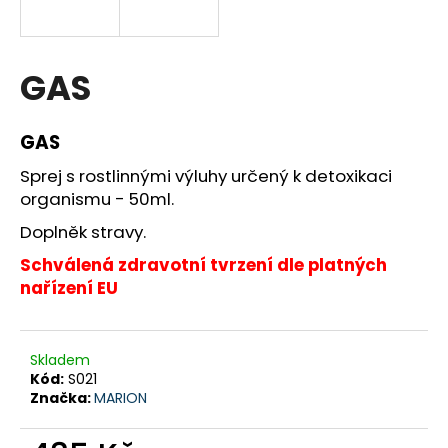
a
j
í
GAS
t
?
GAS
Sprej s rostlinnými výluhy určený k detoxikaci
organismu - 50ml.
Doplněk stravy.
HLEDAT
Schválená zdravotní tvrzení dle platných
nařízení EU
D
o
p
Skladem
Kód:
S021
o
Značka:
MARION
r
u