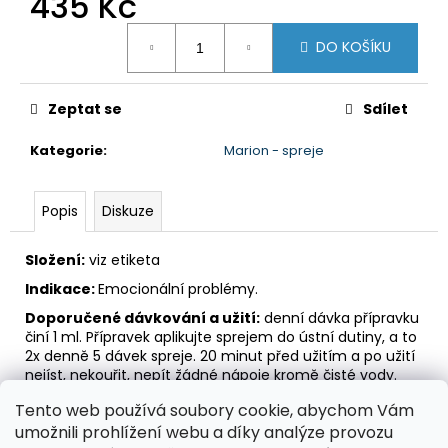
435 Kč
č
u
Měrná
j
DO KOŠÍKU
cena:
e
m
Zeptat se
Sdílet
e
Kategorie
:
Marion - spreje
ORGATOX
435
Popis
Diskuze
Kč
Složení:
viz etiketa
Indikace:
Emocionální problémy.
Doporučené dávkování a užití:
denní dávka přípravku
činí 1 ml. Přípravek aplikujte sprejem do ústní dutiny, a to
2x denně 5 dávek spreje. 20 minut před užitím a po užití
nejíst, nekouřit, nepít žádné nápoje kromě čisté vody.
Pokud užíváte současně několik přípravků, není třeba
Tento web používá soubory cookie, abychom Vám
dodržovat mezi jejich užitím žádnou přestávku.
umožnili prohlížení webu a díky analýze provozu
Upozornění:
nenahrazuje pestrou a vyváženou stravu.