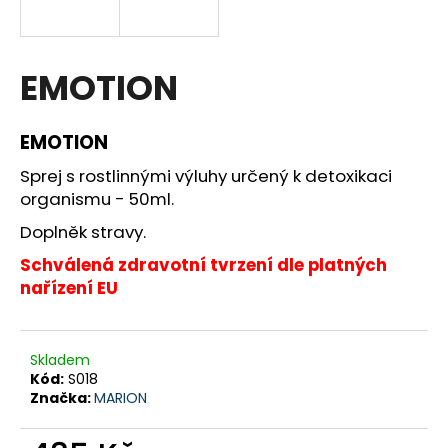
a
j
í
EMOTION
t
?
EMOTION
Sprej s rostlinnými výluhy určený k detoxikaci
organismu - 50ml.
Doplněk stravy.
HLEDAT
Schválená zdravotní tvrzení dle platných
nařízení EU
D
o
p
Skladem
Kód:
S018
o
Značka:
MARION
r
u