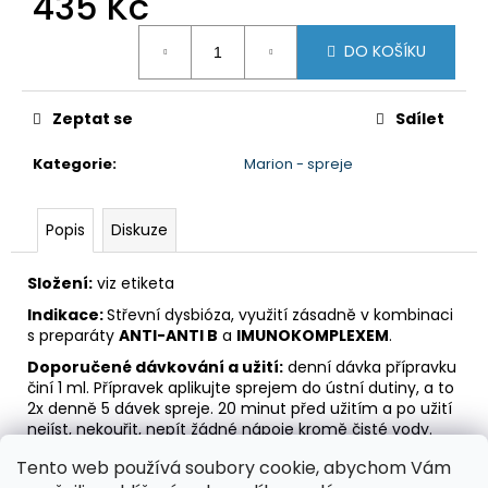
435 Kč
č
u
Měrná
j
DO KOŠÍKU
cena:
e
m
Zeptat se
Sdílet
e
Kategorie
:
Marion - spreje
SUPERCORT
435
Popis
Diskuze
Kč
Složení:
viz etiketa
Indikace:
Střevní dysbióza, využití zásadně v kombinaci
s preparáty
ANTI-ANTI B
a
IMUNOKOMPLEXEM
.
Doporučené dávkování a užití:
denní dávka přípravku
činí 1 ml. Přípravek aplikujte sprejem do ústní dutiny, a to
2x denně 5 dávek spreje. 20 minut před užitím a po užití
nejíst, nekouřit, nepít žádné nápoje kromě čisté vody.
Pokud užíváte současně několik přípravků, není třeba
Tento web používá soubory cookie, abychom Vám
dodržovat mezi jejich užitím žádnou přestávku.