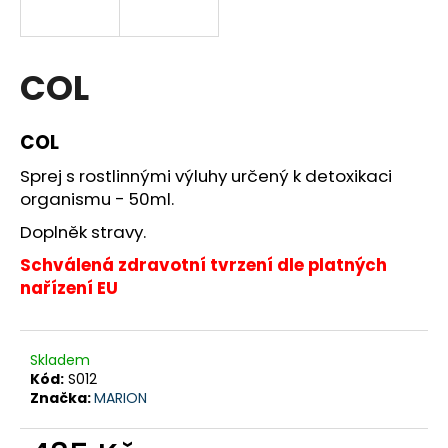
a
j
í
COL
t
?
COL
Sprej s rostlinnými výluhy určený k detoxikaci
organismu - 50ml.
Doplněk stravy.
HLEDAT
Schválená zdravotní tvrzení dle platných
nařízení EU
D
o
p
Skladem
Kód:
S012
o
Značka:
MARION
r
u